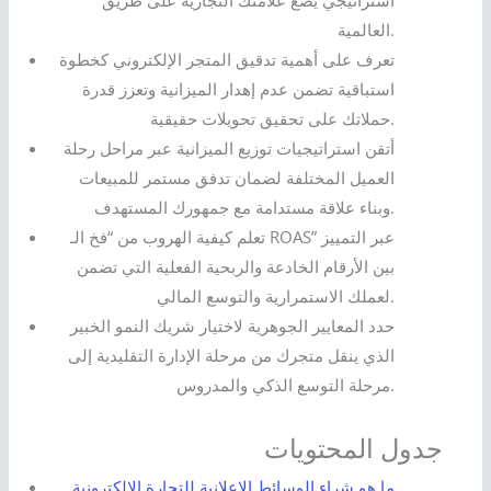
استراتيجي يضع علامتك التجارية على طريق
العالمية.
تعرف على أهمية تدقيق المتجر الإلكتروني كخطوة
استباقية تضمن عدم إهدار الميزانية وتعزز قدرة
حملاتك على تحقيق تحويلات حقيقية.
أتقن استراتيجيات توزيع الميزانية عبر مراحل رحلة
العميل المختلفة لضمان تدفق مستمر للمبيعات
وبناء علاقة مستدامة مع جمهورك المستهدف.
تعلم كيفية الهروب من “فخ الـ ROAS” عبر التمييز
بين الأرقام الخادعة والربحية الفعلية التي تضمن
لعملك الاستمرارية والتوسع المالي.
حدد المعايير الجوهرية لاختيار شريك النمو الخبير
الذي ينقل متجرك من مرحلة الإدارة التقليدية إلى
مرحلة التوسع الذكي والمدروس.
جدول المحتويات
ما هو شراء الوسائط الإعلانية للتجارة الإلكترونية