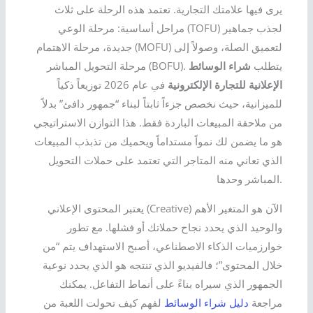
يرى فيها علامتك التجارية. تعتمد هذه الرحلة على ثلاث
مراحل أساسية: مرحلة الوعي (TOFU) لجذب جماهير
جديدة، مرحلة الاهتمام (MOFU) لتعميق الصلة، وصولاً إلى
مرحلة التحويل المباشر (BOFU). يتطلب
شراء الوسائط
الإعلانية للتجارة الإلكترونية
في عام 2026 توزيعاً ذكياً
للميزانية، حيث نخصص جزءاً ثابتاً لبناء “جمهور دافئ” بدلاً
من ملاحقة المبيعات الباردة فقط. هذا التوازن الاستراتيجي
هو ما يضمن لك نمواً مستداماً ويحميك من تذبذب المبيعات
الذي تعاني منه المتاجر التي تعتمد على حملات التحويل
المباشر وحدها.
يعتبر المحتوى الإعلاني (Creative) الآن هو المتغير الأهم
والوحيد الذي يحدد نجاح حملاتك أو فشلها. مع تطور
خوارزميات الذكاء الاصطناعي، أصبح الاستهداف يتم “من
خلال المحتوى”؛ فالفيديو الذي تنتجه هو الذي يحدد نوعية
الجمهور الذي سيراه بناءً على أنماط التفاعل. يمكنك
مراجعة
دليل شراء الوسائط
لفهم كيف تحولت اللعبة من