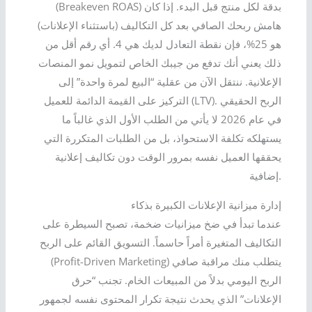
(Breakeven ROAS) بدقة لكل منتج قبل البدء. إذا كان
هامش ربحك الصافي بعد كل التكاليف (باستثناء الإعلانات)
هو 25%، فإن نقطة التعادل لديك هي 4. أي رقم أقل من
ذلك يعني أنك تدفع من جيبك الخاص لتمويل نمو المنصات
الإعلانية. ننتقل الآن من عقلية “البيع لمرة واحدة” إلى
التركيز على القيمة الدائمة للعميل (LTV). الربح الحقيقي
في عام 2026 لا يأتي من الطلب الأول الذي غالباً ما
يستهلكه تكلفة الاستحواذ، بل من الطلبات المتكررة التي
يحققها العميل نفسه بمرور الوقت دون تكاليف إعلانية
إضافية.
إدارة ميزانية الإعلانات الكبيرة بذكاء
عندما تبدأ في ضخ ميزانيات ضخمة، تصبح السيطرة على
التكاليف المتغيرة أمراً حاسماً. التسويق القائم على الربح
(Profit-Driven Marketing) يتطلب منك مراقبة صافي
الربح اليومي بدلاً من المبيعات الخام. تجنب “حرق
الإعلانات” الذي يحدث نتيجة تكرار المحتوى نفسه لجمهور