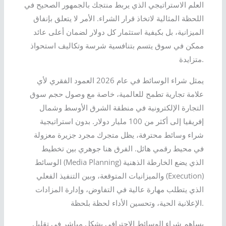
العلم الاستراتيجي الذي يربط منتجك بالجمهور الصحيح في
اللحظة المثالية لاتخاذ قرار الشراء. الأمر لا يتعلق بإنفاق
الميزانية، بل بكيفية استثمار كل دولار لضمان أعلى عائد
ممكن في سوق يتسم بتنافسية شرسة وتكاليف استحواذ
متزايدة.
يمثل شراء الوسائط في عام 2026 العمود الفقري لأي
علامة تجارية تطمح للعالمية، خاصة مع وصول حجم سوق
التجارة الإلكترونية في منطقة الشرق الأوسط وشمال
إفريقيا إلى أكثر من 100 مليار دولار. بدون استراتيجية
شراء وسائط محترفة، يظل متجرك مجرد جزيرة معزولة
في محيط رقمي هائل. الفرق هنا جوهري بين تخطيط
الوسائط (Media Planning) الذي يضع الخارطة الذهنية
والميزانيات المتوقعة، وبين التنفيذ الفعلي (Execution)
الذي يتطلب مهارة عالية في التفاوض، وإدارة المزادات
الإعلانية الحية، وتحسين الأداء لحظة بلحظة.
يساهم شراء الوسائط الاحترافي بشكل مباشر في تقليل