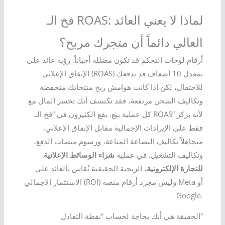
فخ الـ ROAS: لماذا لا يعني العائد
العالي دائماً أن متجرك مربح؟
أرقام لوحات التحكم قد تكون مضللة أحياناً. رؤية عائد على
الإنفاق الإعلاني (ROAS) بمعدل 10 أضعاف قد تدفعك
للاحتفال، لكن إذا كانت هوامش ربح منتجاتك منخفضة
وتكاليف الشحن مرتفعة، فقد تكتشف أنك تخسر المال مع
كل عملية بيع. يقع الكثيرون في “فخ الـ ROAS” لأنه يركز
فقط على الإيرادات الإجمالية مقابل الإنفاق الإعلاني،
متجاهلاً تكاليف البضاعة المباعة، ورسوم منصات الدفع،
وتكاليف التشغيل. في عملية
شراء الوسائط الإعلانية
للتجارة الإلكترونية
، الربحية الحقيقية تُقاس بالعائد على
الاستثمار الإجمالي (ROI) وليس مجرد أرقام منصة Meta أو
Google.
الحقيقة هي أنك بحاجة لحساب “نقطة التعادل”