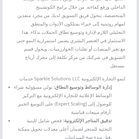
الداخلي ورفع كفاءته. من خلال برامج الكوتشينج
المتخصصة، يتحول فريق التسويق لديك من مجرد منفذين
لمهام روتينية إلى خبراء يمتلكون الأدوات والمنطق
التحليلي اللازم لإدارة وتوسيع نطاق الحملات بذكاء. هذا
الاستثمار في العنصر البشري يضمن استمرارية النمو حتى
مع تغير المنصات أو تقلبات الخوارزميات، ويحول قسم
التسويق في شركتك من مركز تكلفة إلى محرك أرباح
مستقل.
خدمات Sparkle Solutions LLC لنمو التجارة الإلكترونية
إدارة الوسائط وتوسيع النطاق:
تولي مسؤولية شراء
الوسائط الإعلانية للتجارة الإلكترونية مع التركيز
على التوسع الخبير (Expert Scaling) للوصول إلى
أرقام مبيعات قياسية.
تدقيق المتاجر الإلكترونية:
فحص شامل للبنية
التحتية للمتجر لضمان أعلى معدلات تحويل ممكنة
قبل وبدء ضخ الميزانيات.