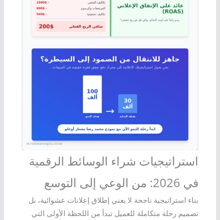
استراتيجيات شراء الوسائط الرقمية
في 2026: من الوعي إلى التوسع
بناء استراتيجية ناجحة لا يعني إطلاق إعلانات عشوائية، بل
تصميم رحلة متكاملة للعميل تبدأ من اللحظة الأولى التي