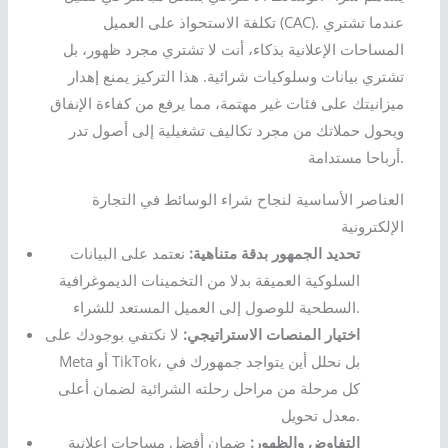
تكلفة الاستحواذ على العميل (CAC). عندما تشتري
المساحات الإعلانية بذكاء، أنت لا تشتري مجرد ظهور، بل
تشتري بيانات وسلوكيات شرائية. هذا التركيز يمنع إهدار
ميزانيتك على فئات غير مهتمة، مما يرفع من كفاءة الإنفاق
ويحول حملاتك من مجرد تكاليف تشغيلية إلى أصول تدر
أرباحا مستدامة.
العناصر الأساسية لنجاح شراء الوسائط في التجارة
الإلكترونية
تحديد الجمهور بدقة متناهية:
نعتمد على البيانات
السلوكية العميقة بدلا من التخمينات الديموغرافية
السطحية للوصول إلى العميل المستعد للشراء.
اختيار المنصات الاستراتيجي:
لا نكتفي بوجودك على
Meta أو TikTok، بل نحلل أين يتواجد جمهورك في
كل مرحلة من مراحل رحلته الشرائية لضمان أعلى
معدل تحويل.
التفاوض والظهور:
ضمان أفضل مساحات إعلانية