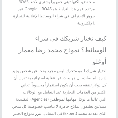
ROAS منخفض، لكنها تبني جمهوراً يشتري لاحقاً
عبر Google بـ ROAS مرتفع. فهم هذا الترابط هو
جوهر الاحتراف في شراء الوسائط الإعلانية للتجارة
الإلكترونية.
كيف تختار شريكك في شراء
الوسائط؟ نموذج محمد رضا معمار
أوغلو
اختيار شريك لنمو متجرك ليس مجرد بحث عن شخص يجيد
إدارة المنصات، بل هو بحث عن عقلية استراتيجية تدرك أن
كل دولار تنفقه يجب أن يكون استثماراً محسوباً. تعاني
الكثير من العلامات التجارية عند التعامل مع الوكالات
التقليدية (Agencies) التي غالباً ما توكل مهامها لموظفين
مبتدئين يطبقون نماذج جاهزة لا تناسب خصوصية كل متجر.
في المقابل، يبرز نموذج الخبير (Expert) الذي يقدمه محمد