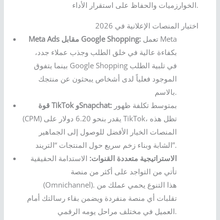
الخوارزميات والحفاظ على استقرار الأداء.
اختيار المنصات الإعلانية في 2026
تعمل Meta
Meta Ads مقابل Google Shopping:
بكفاءة عالية في خلق الطلب وجذب عملاء جدد،
بينما يتفوق Google Shopping في تلبية الطلب
الموجود فعلياً لدى أشخاص يبحثون عن منتجك
بالاسم.
بمتوسط تكلفة ظهور
قوة TikTok وSnapchat:
(CPM) يقدر بنحو 6.20 دولار على TikTok، تظل هذه
المنصات الخيار الأفضل للوصول إلى الجماهير
الشابة وبناء زخم سريع حول المنتجات “التريند”.
الاستراتيجية متعددة القنوات:
الاستدامة الحقيقية
تأتي من التواجد على أكثر من منصة
(Omnichannel). هذا التنوع يحمي عملك من
تقلبات أي منصة منفردة ويضمن بقاء رسالتك أمام
العميل في مختلف مراحل يومه الرقمي.