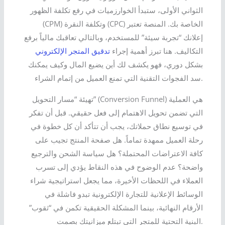
الثواني الأولى، ستبدأ الخوارزميات في رفع تكلفة الظهور
(CPM) وتكلفة النقرة (CPC) الخاصة بك. المنصة تعتبر
إعلانك “تجربة سيئة” للمستخدم، وبالتالي تعاقبك مالياً برفع
التكاليف. هنا تبرز أهمية إجراء
تدقيق المتجر الإلكتروني
بشكل دوري، فهو يكشف لك أين يضيع المال وكيف يمكنك
سد الفجوات التقنية التي تمنع العميل من إتمام الشراء.
تهيئة “مسار التحويل” (Conversion Funnel) هي العملية
التي تضمن تحويل الاهتمام إلى فعل حقيقي. قبل أن تفكر
في توسيع نطاق حملاتك، يجب أن تتأكد أن كل خطوة في
رحلة العميل ممهدة تماماً. هل صفحة المنتج تجيب على
كافة الاعتراضات المحتملة؟ هل سياسة الشحن والترجيع
واضحة؟ عدم الوضوح في هذه النقاط يؤدي إلى تسرب
العملاء في اللحظات الأخيرة، مما يجعل استراتيجية شراء
الوسائط الإعلانية للتجارة الإلكترونية تبدو فاشلة في
الأرقام النهائية، بينما المشكلة الحقيقية تكمن في “ثقوب”
البنية التحتية للمتجر التي تبتلع ميزانيتك بصمت.