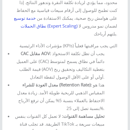
محدود، مما يؤدي لزيادة تكلفة النقرة وتدهور النتائج. إذا
كنت تطمح للوصول إلى أرقام مبيعات قياسية مع الحفاظ
على هوامش ربح صحية، يمكنك الاستفادة من
خدمة توسيع
لضمان نمو مدروس لا
نطاق الحملات (Expert Scaling)
يلتهم أرباحك.
مؤشرات الأداء الرئيسية (KPIs) التي يجب مراقبتها فعلياً
يجب أن تظل تكلفة الاستحواذ
CAC مقابل AOV:
على العميل (CAC) دائماً في نطاق يسمح لمتوسط
قيمة الطلب (AOV) بتغطية التكاليف وتحقيق ربح
أولي أو على الأقل الوصول لنقطة التعادل.
هذا هو
معدل العودة للشراء (Retention Rate):
المقياس الذهبي للربحية طويلة الأمد. زيادة معدل
الاحتفاظ بالعملاء بنسبة 5% يمكن أن ترفع الأرباح
بنسبة تصل إلى 25%.
تحليل مساهمة القنوات:
لا تعمل كل القنوات بنفس
الطريقة. قد تجلب قناة TikTok مبيعات سريعة بـ