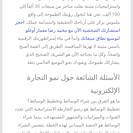
واستراتيجيات مثبتة نقلت متاجر من مبيعات 30 ألفاً إلى
100 ألف، نحن هنا لنحول رؤيتك الطموحة إلى واقع
ملموس يركز على أرباحك الحقيقية واستدامة عملك.
احجز
استشارتك الشخصية الآن مع محمد رضا معمار أوغلو
لتوسيع نطاق مبيعاتك
وابدأ في بناء إمبراطوريتك الرقمية
بأسس متينة لا تهزها المنافسة. الطريق إلى القمة أصبح
واضحاً، وكل ما تحتاجه الآن هو الشريك الصحيح الذي
يشاركك طموحك ويقودك نحو التوسع العالمي بثقة.
الأسئلة الشائعة حول نمو التجارة
الإلكترونية
ما هو الفرق بين شراء الوسائط وتخطيط الوسائط؟
تخطيط الوسائط هو رسم الخارطة الاستراتيجية التي تحدد
القنوات والميزانيات والجمهور المستهدف، بينما شراء
الوسائط هو التنفيذ الميداني لهذه الخطة. يتضمن الشراء
عملية المزايدة الفعلية على المساحات الإعلانية، والتفاوض