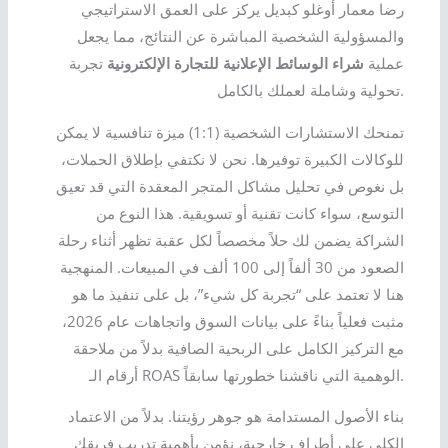
رضا معمار أوغلو كبديل يركز على العمق الاستراتيجي
والمسؤولية الشخصية المباشرة عن النتائج، مما يجعل
عملية
شراء الوسائط الإعلانية للتجارة الإلكترونية
تجربة
تحولية وشاملة لعملك بالكامل.
تمنحك الاستشارات الشخصية (1:1) ميزة تنافسية لا يمكن
للوكالات الكبيرة توفيرها. نحن لا نكتفي بإطلاق الحملات،
بل نغوص في تحليل مشاكل المتجر المعقدة التي قد تعيق
التوسع، سواء كانت تقنية أو تسويقية. هذا النوع من
الشراكة يضمن لك حلاً مخصصاً لكل عقبة تظهر أثناء رحلة
الصعود من 30 ألفاً إلى 100 ألف في المبيعات. المنهجية
هنا لا تعتمد على “تجربة كل شيء”، بل على تنفيذ ما هو
مثبت فعلياً بناءً على بيانات السوق واتجاهات عام 2026،
مع التركيز الكامل على الربحية الصافية بدلاً من ملاحقة
أرقام الـ ROAS الوهمية التي ناقشنا خطورتها سابقاً.
بناء الأصول المستدامة هو جوهر رؤيتنا. بدلاً من الاعتماد
الكلي على أطراف خارجية، نؤمن بأهمية تدريب فريقك