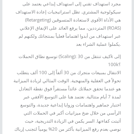
مجرد استهداف تقني إلى استهداف إبداعي يعتمد على
سيكولوجية المشتري. تظل استراتيجيات إعادة الاستهداف
(Retargeting) هي الأداة الأقوى لاستعادة المتسوقين
المترددين، مما يرفع العائد على الإنفاق الإعلاني (ROAS)
عبر استهداف من أبدوا اهتماماً فعلياً بمنتجاتك ولكنهم لم
يكملوا عملية الشراء بعد.
توسيع نطاق الحملات (Scaling): كيف تنتقل من 30k إلى
100k؟
الانتقال بمبيعات متجرك من 30 ألفاً إلى 100 ألف يتطلب
تحولاً في العقلية والمنهجية. الوقت المثالي لزيادة الميزانية
هو عندما تحقق حملاتك عائداً مستقراً فوق نقطة التعادل
لمدة 7 أيام متتالية. نعتمد هنا على التوسع الأفقي عبر
اختبار جماهير واهتمامات وزوايا إبداعية جديدة، والتوسع
الرأسي من خلال ضخ ميزانيات أكبر في الحملات التي
أثبتت كفاءتها. السر يكمن في الزيادة التدريجية، حيث
نوصي بعدم رفع الميزانية بأكثر من 20% يومياً لتجنب إرباك