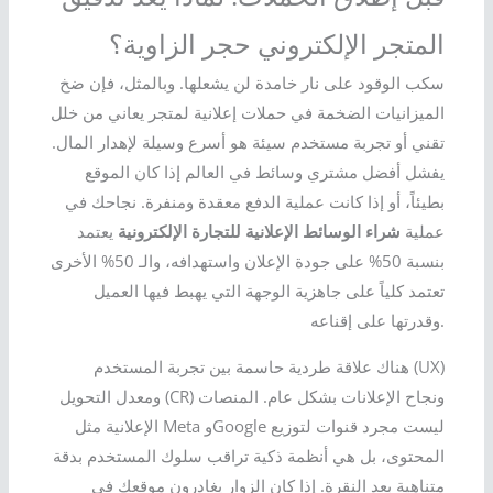
المتجر الإلكتروني حجر الزاوية؟
سكب الوقود على نار خامدة لن يشعلها. وبالمثل، فإن ضخ
الميزانيات الضخمة في حملات إعلانية لمتجر يعاني من خلل
تقني أو تجربة مستخدم سيئة هو أسرع وسيلة لإهدار المال.
يفشل أفضل مشتري وسائط في العالم إذا كان الموقع
بطيئاً، أو إذا كانت عملية الدفع معقدة ومنفرة. نجاحك في
عملية
شراء الوسائط الإعلانية للتجارة الإلكترونية
يعتمد
بنسبة 50% على جودة الإعلان واستهدافه، والـ 50% الأخرى
تعتمد كلياً على جاهزية الوجهة التي يهبط فيها العميل
وقدرتها على إقناعه.
هناك علاقة طردية حاسمة بين تجربة المستخدم (UX)
ومعدل التحويل (CR) ونجاح الإعلانات بشكل عام. المنصات
الإعلانية مثل Meta وGoogle ليست مجرد قنوات لتوزيع
المحتوى، بل هي أنظمة ذكية تراقب سلوك المستخدم بدقة
متناهية بعد النقرة. إذا كان الزوار يغادرون موقعك في