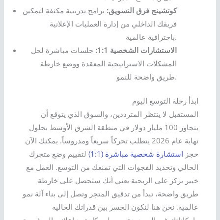
كوتشينج فرق التسويق:
برامج تدريبية مكثفة لتمكين
فريقك الداخلي من إدارة العمليات الإعلانية
باحترافية عالمية.
الاستشارات الشخصية 1:1:
جلسات مباشرة لحل
المشكلات الاستراتيجية المعقدة ووضع خارطة
طريق واضحة للنمو.
ابدأ رحلة التوسع اليوم
المستقبل لا ينتظر المترددين، والسوق الذي يتوقع أن
يتجاوز 100 مليار دولار في منطقة الشرق الأوسط بحلول
نهاية عام 2026 يتطلب تحركاً سريعاً ومدروساً. يمكنك الآن
حجز
استشارة شخصية مباشرة (1:1)
لتقييم وضع متجرك
الحالي وتحديد الفجوات التي تمنعك من التوسع. العمل مع
خبير يركز على الربحية يعني أنك ستحصل على خارطة
طريق واضحة، تبدأ من تدقيق المتجر وتصل إلى بناء آلة نمو
عالمية. نحن هنا لنكون الجسر بين قدراتك الحالية
وإمكاناتك غير المحدودة، محولين كل تحدٍ إعلاني إلى فرصة