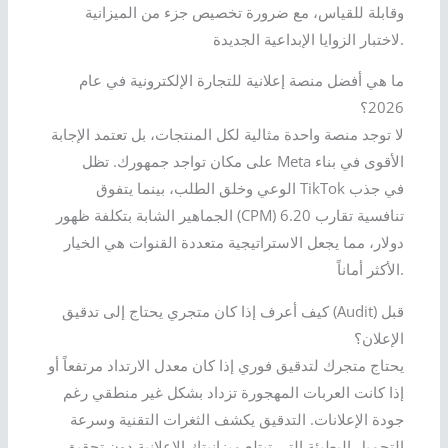
وقابلة للقياس، مع ضرورة تخصيص جزء من الميزانية
لاختبار الزوايا الإبداعية الجديدة.
ما هي أفضل منصة إعلانية للتجارة الإلكترونية في عام
2026؟
لا توجد منصة واحدة مثالية لكل المنتجات، بل تعتمد الإجابة
على مكان تواجد جمهورك. تظل Meta الأقوى في بناء
الوعي وخلق الطلب، بينما يتفوق TikTok في جذب
الجماهير الشابة بتكلفة ظهور (CPM) تنافسية تقارب 6.20
دولار، مما يجعل الاستراتيجية متعددة القنوات هي الخيار
الأكثر أماناً.
كيف أعرف إذا كان متجري يحتاج إلى تدقيق (Audit) قبل
الإعلان؟
يحتاج متجرك لتدقيق فوري إذا كان معدل الارتداد مرتفعاً أو
إذا كانت العربات المهجورة تزداد بشكل غير منطقي رغم
جودة الإعلانات. التدقيق يكشف الثغرات التقنية وسرعة
التحميل البطيئة التي تبتلع ميزانيتك الإعلانية دون تحقيق