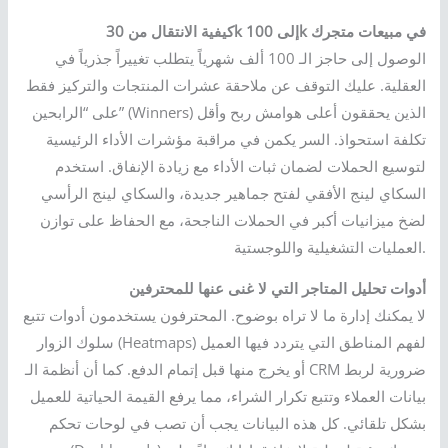
كيفية الانتقال من 30k إلى 100k في مبيعات متجرك
الوصول إلى حاجز الـ 100 ألف شهرياً يتطلب تغييراً جذرياً في
العقلية. عليك التوقف عن ملاحقة عشرات المنتجات والتركيز فقط
على “الرابحين” (Winners) الذين يحققون أعلى هوامش ربح وأقل
تكلفة استحواذ. السر يكمن في مراقبة مؤشرات الأداء الرئيسية
لتوسيع الحملات لضمان ثبات الأداء مع زيادة الإنفاق. استخدم
السكاي لينج الأفقي لفتح جماهير جديدة، والسكاي لينج الرأسي
لضخ ميزانيات أكبر في الحملات الناجحة، مع الحفاظ على توازن
العمليات التشغيلية واللوجستية.
أدوات تحليل المتاجر التي لا غنى عنها للمحترفين
لا يمكنك إدارة ما لا تراه بوضوح. المحترفون يستخدمون أدوات تتبع
سلوك الزوار (Heatmaps) لفهم المناطق التي يتردد فيها العميل
أو يخرج منها قبل إتمام الدفع. كما أن أنظمة الـ CRM ضرورية لربط
بيانات العملاء وتتبع تكرار الشراء، مما يرفع القيمة الحياتية للعميل
بشكل تلقائي. كل هذه البيانات يجب أن تصب في لوحات تحكم