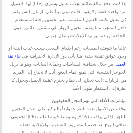
لهذا العميل (LTV). إذا كنت تدفع مبالغ طائلة لجذب عميل يشتري
مرة واحدة فقط ولا يعود، فأنت تبني بيتاً على الرمال. السر يكمن
في تقليل تكلفة العميل المكتسب عبر تحسين رحلة المستخدم
داخل المتجر، مما يضمن تحويل الزوار إلى مشترين دائمين دون
الحاجة لزيادة ميزانية الإعلانات بشكل جنوني.
غالباً ما تتوقف المبيعات رغم الإنفاق السخي بسبب غياب الثقة أو
وجود عوائق تقنية خفية. هنا يأتي دور الإدارة الاحترافية في
بناء ثقة
العميل
من خلال شفافية السياسات وحماية البيانات، وهو ما يزيل
الحواجز النفسية التي تمنع إتمام الدفع. أنت لا تحتاج إلى المزيد
من الزيارات؛ أنت تحتاج إلى نظام يحترم عقلية العميل ويحول كل
نقرة إلى استثمار طويل الأمد.
مؤشرات الأداء التي تهم التجار الحقيقيين
توقف عن الانبهار بعدد النقرات وابدأ بالتركيز على معدل التحويل
الحقيقي (CR) ومتوسط قيمة الطلب (AOV). التاجر الذكي يراقب
صافي الربح بعد خصم المصاريف التشغيلية والإعلانية لحظة
بلحظة. إن مراقبة الربحية اليومية بدلاً من انتظار التقارير الشهرية