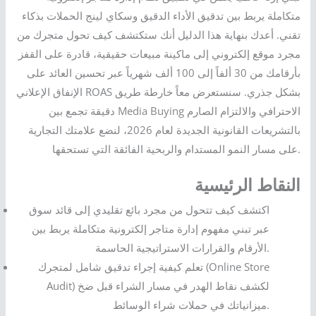
متكاملة يربط بين تدقيق الأداء الدقيق وسكاي لينج الحملات بذكاء
تقني. أعدك بنهاية هذا الدليل أنك ستكتشف كيف تحول متجرك من
مجرد موقع إلكتروني إلى ماكينة مبيعات حقيقية، قادرة على القفز
بأرقامك من 30 ألفاً إلى 100 ألف شهرياً عبر تحسين العائد على
الإنفاق الإعلاني ROAS بشكل جذري. سنستعرض معاً خارطة طريق
دقيقة تجمع بين Media Buying الاحترافي والالتزام الصارم
بالتشريعات القانونية الجديدة لعام 2026، لنضع علامتك التجارية
على مسار النمو المستدام والربحية الفائقة التي تستحقها.
النقاط الرئيسية
اكتشف كيف تتحول من مجرد بائع تقليدي إلى قائد سوق
عبر تبني مفهوم إدارة متاجر إلكترونية متكاملة يربط بين
الأرقام والقرارات الاستراتيجية الحاسمة.
تعلم كيفية إجراء تدقيق شامل لمتجرك (Online Store
Audit) لكشف نقاط الهدر في مسار الشراء قبل ضخ
ميزانياتك في حملات شراء الوسائط.