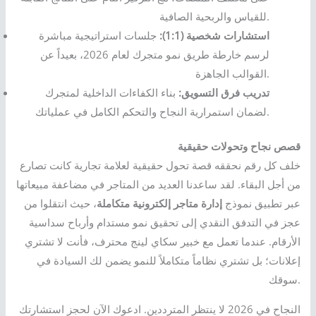
للقياس والربحية الصافية.
استشارات شخصية (1:1):
جلسات استراتيجية مباشرة
لرسم خارطة طريق نمو متجرك لعام 2026، بعيداً عن
القوالب الجاهزة.
تدريب فرق التسويق:
بناء الكفاءات الداخلية لمتجرك
لضمان استمرارية النجاح والتحكم الكامل في عملياتك.
قصص نجاح وتحولات حقيقية
خلف كل رقم نحققه قصة تحول حقيقية لعلامة تجارية كانت تصارع
من أجل البقاء. لقد ساعدنا العديد من المتاجر في مضاعفة مبيعاتها
عبر تطبيق نموذج
إدارة متاجر إلكترونية متكاملة
، حيث انتقلوا من
عجز في التدفق النقدي إلى تحقيق نمو مستدام وأرباح سداسية
الأرقام. عندما تعمل مع خبير سكاي لينج محترف، فأنت لا تشتري
إعلانات؛ بل تشتري نظاماً متكاملاً للنمو يضمن لك السيادة في
سوقك.
النجاح في 2026 لا ينتظر المترددين. ادعوك الآن لحجز استشارتك