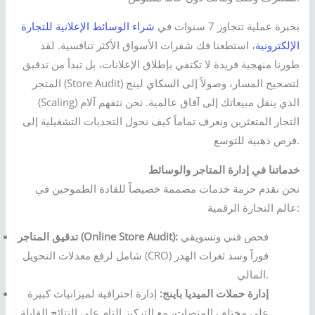
بخبرة عملية تتجاوز 7 سنوات في
شراء الوسائط الإعلانية للتجارة
الإلكترونية
، استطعنا فك شفرات الأسواق الأكثر تنافسية. لقد
طورنا منهجية فريدة لا تكتفي بإطلاق الإعلانات، بل تبدأ من تدقيق
المتجر (Store Audit) لتصحيح المسار، وصولاً إلى السكاي لينج
(Scaling) الذي ينقل مبيعاتك إلى آفاق عالمية. نحن نتفهم آلام
التجار المتعثرين ونعرف تماماً كيف نحول التحديات التشغيلية إلى
فرص ذهبية للتوسع.
خدماتنا في إدارة المتاجر والوسائط
نحن نقدم حزمة خدمات مصممة خصيصاً للقادة الطموحين في
عالم التجارة الرقمية:
فحص فني وتسويقي
تدقيق المتاجر (Online Store Audit):
شامل لرفع معدلات التحويل (CRO) فوراً وسد ثغرات الهدر
المالي.
إدارة حملات الميديا باينج:
إدارة احترافية لميزانيات كبيرة
على مختلف المنصات، مع التركيز التام على النتائج القابلة