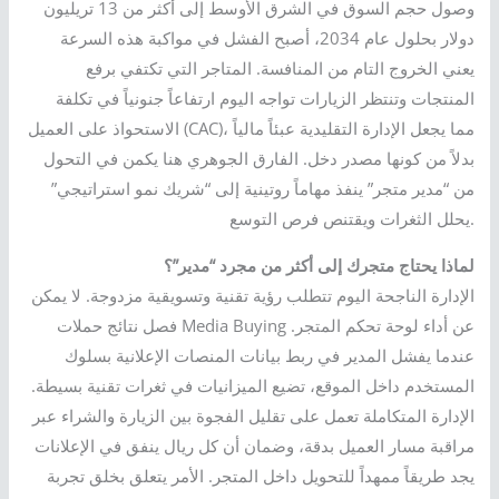
وصول حجم السوق في الشرق الأوسط إلى أكثر من 13 تريليون
دولار بحلول عام 2034، أصبح الفشل في مواكبة هذه السرعة
يعني الخروج التام من المنافسة. المتاجر التي تكتفي برفع
المنتجات وتنتظر الزيارات تواجه اليوم ارتفاعاً جنونياً في تكلفة
الاستحواذ على العميل (CAC)، مما يجعل الإدارة التقليدية عبئاً مالياً
بدلاً من كونها مصدر دخل. الفارق الجوهري هنا يكمن في التحول
من “مدير متجر” ينفذ مهاماً روتينية إلى “شريك نمو استراتيجي”
يحلل الثغرات ويقتنص فرص التوسع.
لماذا يحتاج متجرك إلى أكثر من مجرد “مدير”؟
الإدارة الناجحة اليوم تتطلب رؤية تقنية وتسويقية مزدوجة. لا يمكن
فصل نتائج حملات Media Buying عن أداء لوحة تحكم المتجر.
عندما يفشل المدير في ربط بيانات المنصات الإعلانية بسلوك
المستخدم داخل الموقع، تضيع الميزانيات في ثغرات تقنية بسيطة.
الإدارة المتكاملة تعمل على تقليل الفجوة بين الزيارة والشراء عبر
مراقبة مسار العميل بدقة، وضمان أن كل ريال ينفق في الإعلانات
يجد طريقاً ممهداً للتحويل داخل المتجر. الأمر يتعلق بخلق تجربة