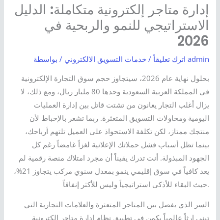
إدارة متاجر إلكترونية متكاملة: الدليل
الاستراتيجي للنمو والربحية في
2026
admin
اترك تعليقاً
/
خدمات التسويق الالكتروني
/ بواسطة
بحلول نهاية عام 2026، سيتجاوز حجم سوق التجارة الإلكترونية
في المملكة العربية السعودية وحدها 80 مليار ريال، ومع ذلك، لا
يزال أغلب التجار يعانون من تشتت قاتل بين إدارة العمليات
اليومية ومحاولات التسويق المتعثرة. ربما تشعر بالإحباط لأن
منتجك ممتاز، لكن تكلفة الاستحواذ على العميل تلتهم أرباحك،
بينما تظل أسباب فشل حملاتك الإعلانية لغزاً غامضاً رغم كل
الجهود المبذولة. أنت تدرك يقيناً أن مجرد امتلاك منصة رقمية لم
يعد كافياً في سوق إقليمي ينمو بمعدل سنوي مركب يتجاوز 21%،
حيث البقاء للأذكى استراتيجياً وليس للأكثر إنفاقاً.
السر الذي يفصل بين المتاجر المتعثرة والعلامات التجارية التي
تبني إرثاً عالمياً يكمن في تطبيق نظام إدارة متاجر إلكترونية