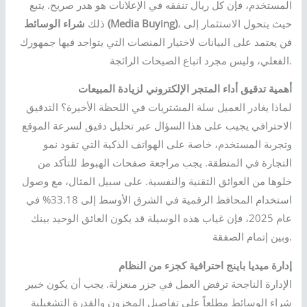
المستخدم، فإن كل ريال تنفقه في الإعلانات هو هدر صريح. يتبع
، حيث يتحول الاستثمار إلى
شراء الوسائط (Media Buying)
ذلك
فن يعتمد على البيانات لاختيار المنصات التي يتواجد فيها جمهورك
الفعلي، وليس مجرد اتباع الصيحات الرائجة.
أهمية تدقيق أداء المتجر الإلكتروني لزيادة المبيعات
لماذا يغادر العميل سلة المشتريات في اللحظة الأخيرة؟ التدقيق
الاحترافي يجيب على هذا السؤال عبر تحليل دقيق لسرعة الموقع
وتجربة المستخدم، خاصة على الهواتف الذكية التي تقود نمو
التجارة في المنطقة. يجب مراجعة صفحات الهبوط للتأكد من
خلوها من العوائق التقنية والنفسية. على سبيل المثال، مع وصول
استخدام المحافظ الرقمية في الشرق الأوسط إلى 33.18% في
عام 2025، فإن غياب هذه الوسيلة قد يكون العائق الوحيد بينك
وبين إتمام الصفقة.
إدارة ميديا باينج احترافية كجزء من النظام
الإدارة الناجحة ترفض العمل في جزر منعزلة. يجب أن يكون خبير
شراء الوسائط مطلعاً على تفاصيل المخزون والقدرة التشغيلية