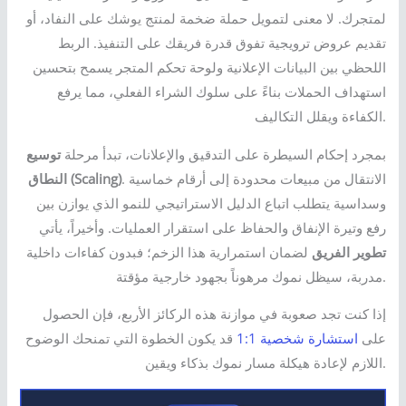
لمتجرك. لا معنى لتمويل حملة ضخمة لمنتج يوشك على النفاد، أو
تقديم عروض ترويجية تفوق قدرة فريقك على التنفيذ. الربط
اللحظي بين البيانات الإعلانية ولوحة تحكم المتجر يسمح بتحسين
استهداف الحملات بناءً على سلوك الشراء الفعلي، مما يرفع
الكفاءة ويقلل التكاليف.
بمجرد إحكام السيطرة على التدقيق والإعلانات، تبدأ مرحلة
توسيع
. الانتقال من مبيعات محدودة إلى أرقام خماسية
النطاق (Scaling)
وسداسية يتطلب اتباع الدليل الاستراتيجي للنمو الذي يوازن بين
رفع وتيرة الإنفاق والحفاظ على استقرار العمليات. وأخيراً، يأتي
تطوير الفريق
لضمان استمرارية هذا الزخم؛ فبدون كفاءات داخلية
مدربة، سيظل نموك مرهوناً بجهود خارجية مؤقتة.
إذا كنت تجد صعوبة في موازنة هذه الركائز الأربع، فإن الحصول
على
استشارة شخصية 1:1
قد يكون الخطوة التي تمنحك الوضوح
اللازم لإعادة هيكلة مسار نموك بذكاء ويقين.