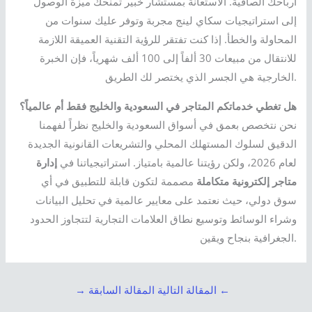
أرباحك الصافية. الاستعانة بمستشار خبير تمنحك ميزة الوصول
إلى استراتيجيات سكاي لينج مجربة وتوفر عليك سنوات من
المحاولة والخطأ. إذا كنت تفتقر للرؤية التقنية العميقة اللازمة
للانتقال من مبيعات 30 ألفاً إلى 100 ألف شهرياً، فإن الخبرة
الخارجية هي الجسر الذي يختصر لك الطريق.
هل تغطي خدماتكم المتاجر في السعودية والخليج فقط أم عالمياً؟
نحن نتخصص بعمق في أسواق السعودية والخليج نظراً لفهمنا
الدقيق لسلوك المستهلك المحلي والتشريعات القانونية الجديدة
لعام 2026، ولكن رؤيتنا عالمية بامتياز. استراتيجياتنا في
إدارة
متاجر إلكترونية متكاملة
مصممة لتكون قابلة للتطبيق في أي
سوق دولي، حيث نعتمد على معايير عالمية في تحليل البيانات
وشراء الوسائط وتوسيع نطاق العلامات التجارية لتتجاوز الحدود
الجغرافية بنجاح ويقين.
←
المقالة التالية
المقالة السابقة
→