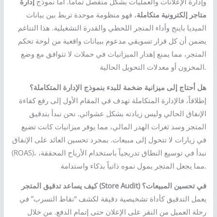
وإدارة الإعلانات والعمليات بشكل منفصل تماماً. أما نموذج
إدارة
متاجر إلكترونية متكاملة
، فهو منظومة موحدة تربط بين بيانات
الميديا باينج وأداء المتجر اللحظي والقدرة التشغيلية. هذا التناغم
يضمن أن كل قرار تسويقي مدعوم ببيانات واقعية من لوحة تحكم
المتجر، مما يمنع إهدار الميزانيات في حملات لا تتوافق مع وضع
المخزون أو معدلات التحويل الحالية.
هل أحتاج إلى ميزانية ضخمة للبدء بنموذج الإدارة المتكاملة؟
إطلاقاً، فالإدارة المتكاملة تهدف في المقام الأول إلى رفع كفاءة
الإنفاق الحالي وليس زيادته بشكل عشوائي. نحن نبدأ بتدقيق
المتجر وسد ثغرات الهدر المالي، مما يوفر ميزانيات كانت تضيع
في زيارات لا تتحول إلى مبيعات. بمجرد تحسين العائد على الإنفاق
(ROAS)، نبدأ في توسيع النطاق تدريجياً باستخدام الأرباح المحققة،
مما يجعل المتجر يمول نموه ذاتياً بذكاء واستدامة.
كيف يساعد تدقيق المتجر (Store Audit) في تحسين المبيعات؟
يعمل التدقيق كأداة تشخيصية دقيقة لكشف “نقاط التسرب” في
رحلة العميل من النقر على الإعلان حتى إتمام الدفع. من خلال