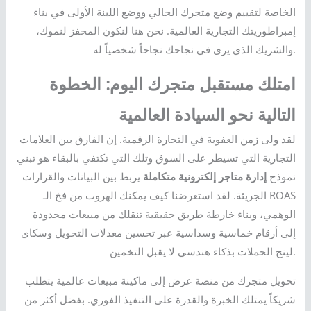
الخاصة لتقييم وضع متجرك الحالي ووضع اللبنة الأولى في بناء
إمبراطوريتك التجارية العالمية. نحن هنا لنكون المحفز لنموك،
والشريك الذي يرى في نجاحك نجاحاً شخصياً له.
امتلك مستقبل متجرك اليوم: الخطوة
التالية نحو السيادة العالمية
لقد ولى زمن العفوية في التجارة الرقمية. إن الفارق بين العلامات
التجارية التي تسيطر على السوق وتلك التي تكتفي بالبقاء هو تبني
نموذج
إدارة متاجر إلكترونية متكاملة
يربط بين البيانات والقرارات
الجريئة. لقد استعرضنا كيف يمكنك الهروب من فخ الـ ROAS
الوهمي، وبناء خارطة طريق حقيقية تنقلك من مبيعات محدودة
إلى أرقام خماسية وسداسية عبر تحسين معدلات التحويل وسكاي
لينج الحملات بذكاء هندسي لا يقبل التخمين.
تحويل متجرك من منصة عرض إلى ماكينة مبيعات عالمية يتطلب
شريكاً يمتلك الخبرة والقدرة على التنفيذ الفوري. بفضل أكثر من