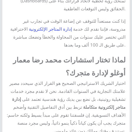
(Dashboards) تمنحك رؤية لحظية لاتخاذ قراراتك بناءً على
الحقائق وليس التوقعات العاطفية.
إذا كنت مستعداً للتوقف عن إضاعة الوقت في تجارب غير
مدروسة، فإننا نقدم لك خدمة
إدارة المتاجر الإلكترونية
الاحترافية
التي تختصر عليك سنوات من المحاولة والخطأ وتضعك مباشرة
على طريق الـ 100 ألف وما بعدها.
لماذا تختار استشارات محمد رضا معمار
أوغلو لإدارة متجرك؟
اختيار الشريك الاستراتيجي الصحيح هو القرار الذي سيحدد مصير
علامتك التجارية في السنوات القادمة. نحن لا نقدم مجرد خدمات
تشغيلية روتينية، بل نضع بين يديك رؤية هندسية تعتمد على
إدارة
متاجر إلكترونية متكاملة
تربط بين أدق التفاصيل التقنية وأضخم
الأهداف التسويقية. إن فلسفتنا تقوم على مبدأ بسيط ولكنه حاسم:
متجرك يجب أن يكون كياناً ذكياً ينمو ذاتياً، وليس مجرد منصة
تستنزف وقتك ومالك دون عائد ملموس.