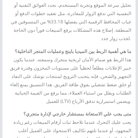
تحليل سرعة الموقع وتجربة المستخدم، نحدد العوائق التقنية أو
النفسية التي تدفع الزوار للمغادرة، مثل تعقيد خطوات الدفع أو
غياب المحافظ الرقمية التي يفضلها 33.18% من المتسوقين في
المنطقة. إصلاح هذه المشكلات يرفع المبيعات فوراً دون الحاجة
لجذب زوار جدد.
ما هي أهمية الربط بين الميديا باينج وعمليات المتجر الداخلية؟
هذا الربط هو صمام الأمان لربحية متجرك وسمعته. عندما يكون
خبير الإعلانات مطلعاً لحظياً على مستويات المخزون وقدرة فريق
التجهيز والشحن، فإنه يتجنب الترويج لمنتجات توشك على النفاد
أو خلق ضغط تشغيلي يفوق طاقة الفريق. هذا التنسيق يمنع إلغاء
الطلبات ويقلل من استياء العملاء، مما يرفع من القيمة الحياتية
للعميل (LTV) ويضمن استمرارية تدفق الأرباح.
متى يجب علي الاستعانة بمستشار خارجي لإدارة متجري؟
يجب عليك التحرك عندما تلاحظ ثبات أرقام المبيعات رغم زيادة
المجهود، أو عندما تلتهم تكاليف الاستحواذ على العميل أغلب