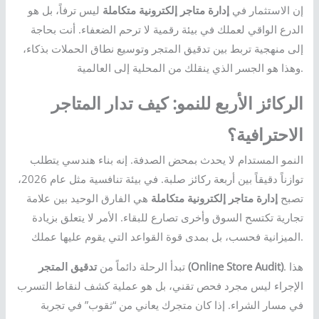
إن الاستثمار في
إدارة متاجر إلكترونية متكاملة
ليس ترفاً، بل هو
الدرع الواقي لعملك في بيئة رقمية لا ترحم الضعفاء. أنت بحاجة
إلى منهجية تربط بين تدقيق المتجر وتوسيع نطاق الحملات بذكاء،
وهذا هو الجسر الذي ينقلك من المحلية إلى العالمية.
الركائز الأربع للنمو: كيف تدار المتاجر
الاحترافية؟
النمو المستدام لا يحدث بمحض الصدفة. إنه بناء هندسي يتطلب
توازناً دقيقاً بين أربعة ركائز صلبة. في بيئة تنافسية مثل عام 2026،
تصبح
إدارة متاجر إلكترونية متكاملة
هي الفارق الوحيد بين علامة
تجارية تكتسح السوق وأخرى تصارع للبقاء. الأمر لا يتعلق بزيادة
الميزانية فحسب، بل بمدى قوة القواعد التي يقوم عليها عملك.
. هذا
تدقيق المتجر (Online Store Audit)
تبدأ الرحلة دائماً من
الإجراء ليس مجرد فحص تقني، بل هو عملية كشف لنقاط التسرب
في مسار الشراء. إذا كان متجرك يعاني من “ثقوب” في تجربة