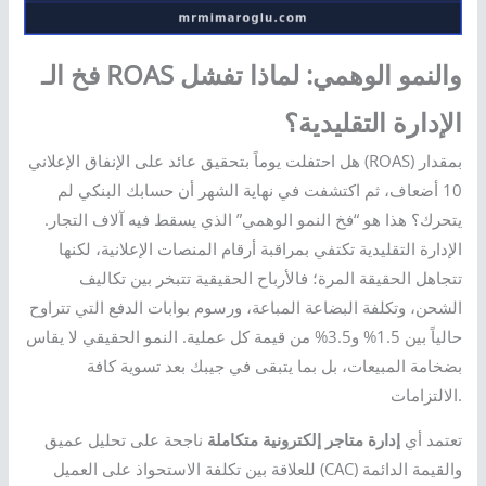
فخ الـ ROAS والنمو الوهمي: لماذا تفشل
الإدارة التقليدية؟
هل احتفلت يوماً بتحقيق عائد على الإنفاق الإعلاني (ROAS) بمقدار
10 أضعاف، ثم اكتشفت في نهاية الشهر أن حسابك البنكي لم
يتحرك؟ هذا هو “فخ النمو الوهمي” الذي يسقط فيه آلاف التجار.
الإدارة التقليدية تكتفي بمراقبة أرقام المنصات الإعلانية، لكنها
تتجاهل الحقيقة المرة؛ فالأرباح الحقيقية تتبخر بين تكاليف
الشحن، وتكلفة البضاعة المباعة، ورسوم بوابات الدفع التي تتراوح
حالياً بين 1.5% و3.5% من قيمة كل عملية. النمو الحقيقي لا يقاس
بضخامة المبيعات، بل بما يتبقى في جيبك بعد تسوية كافة
الالتزامات.
تعتمد أي
إدارة متاجر إلكترونية متكاملة
ناجحة على تحليل عميق
للعلاقة بين تكلفة الاستحواذ على العميل (CAC) والقيمة الدائمة