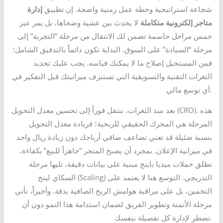
شجاعة استراتيجية وخطة عمل زمنية واضحة. إن تطبيق
إدارة
متاجر إلكترونية متكاملة
لا يحدث بين عشية وضحاها، بل يمر عبر
خمس مراحل حاسمة تضمن لك الانتقال من مرحلة “التجربة” إلى
مرحلة “السيادة” على السوق. البداية تكون دائماً بالتدقيق الشامل؛
فمن المستحيل إصلاح ما لا يمكنك قياسه. يجب عليك تحديد
الثغرات التقنية والتسويقية التي تستنزف ميزانيتك قبل التفكير في
أي توسع مالي.
بعد سد الثغرات، ننتقل فوراً إلى تحسين معدل التحويل (CRO). هذه
المرحلة هي المحرك الحقيقي للربحية؛ فزيادة معدل التحويل
بنسبة ضئيلة قد تعني تضاعف صافي أرباحك دون زيادة ريال واحد
في ميزانية الإعلان. بمجرد أن يصبح المتجر “جاهزاً للبيع” بكفاءة،
نطلق حملات ميديا باينج مبنية على بيانات دقيقة، تليها مرحلة
السكاي لينج (Scaling) التدريجي. التوسع هنا لا يعتمد على
التخمين، بل على مراقبة هوامش الربح الصافية بدقة. وأخيراً، تأتي
مرحلة الأتمتة وتطوير الفريق لضمان استدامة هذا النمو دون أن
تضطر لإدارة كل تفصيلة بنفسك.