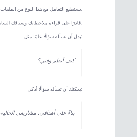
وهذا مهم جدًا، لأن Claude يستطيع التعامل مع هذا النوع من الملفات بسهولة عندما يتم ربطه بالطريقة الصحيحة.
بدل أن تستخدم الذكاء الاصطناعي كغريب يحتاج منك شرح كل شيء من الصفر في كل مرة، يصبح Claude قادرًا على قراءة ملاحظاتك وسياقك السابق.
بدل أن تسأله سؤالًا عامًا مثل:
كيف أنظم وقتي؟
يمكنك أن تسأله سؤالًا أذكى:
بناءً على أهدافي، مشاريعي الحالي