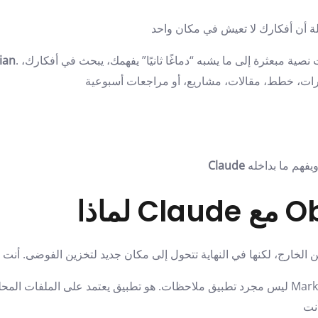
. هذا الدمج يحوّل ملاحظاتك من مجرد ملفات نصية مبعثرة إلى ما يشبه “دماغًا ثانيًا” يفهمك، يبحث في أفكارك،
ian
Claude