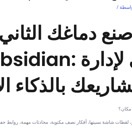
واسطة
/
صنع دماغك الثاني باست
اريعك بالذكاء ا
مكان؟
 لقطات شاشة نسيتها، أفكار نصف مكتوبة، محادثات مهمة، روابط حفظته