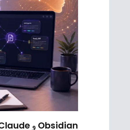
اصنع دماغك الثاني باستخدام Claude و Obsidian