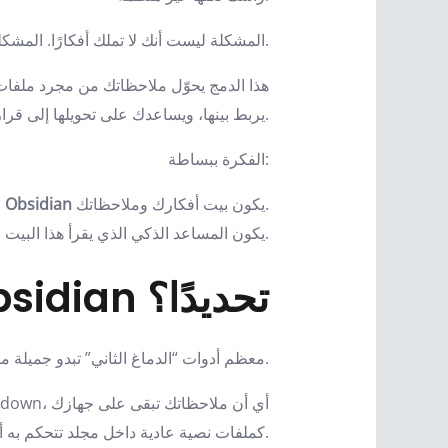
المشكلة ليست أنك لا تملك أفكارًا. المشكلة أن أفكارك لا تعيش في مكان واحد.
يربط بينها، ويساعدك على تحويلها إلى قرارات، خطط، مقالات، مشاريع، أو مراجعات أسبوعية.
الفكرة ببساطة:
يكون بيت أفكارك وملاحظاتك.
Obsidian
يكون المساعد الذكي الذي يقرأ هذا البيت ويفهم ما بداخله.
لماذا Claude مع Obsidian تحديدًا؟
معظم أدوات “الدماغ الثاني” تبدو جميلة من الخارج، لكنها في النهاية تتحول إلى مكان جديد لتخزين الفوضى. أنت تكتب، تحفظ، تنقل، ترتب… ثم تنسى.
كملفات نصية عادية داخل مجلد تتحكم به أنت.